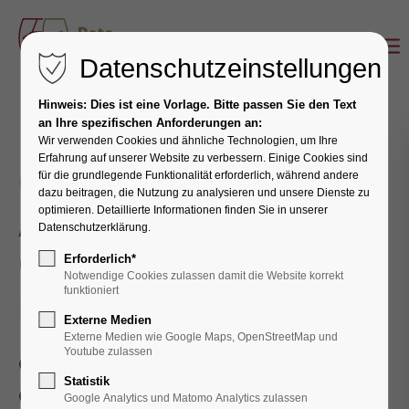
Datenschutzeinstellungen
Hinweis: Dies ist eine Vorlage. Bitte passen Sie den Text
an Ihre spezifischen Anforderungen an:
Wir verwenden Cookies und ähnliche Technologien, um Ihre
Erfahrung auf unserer Website zu verbessern. Einige Cookies sind
Ganz einfach
für die grundlegende Funktionalität erforderlich, während andere
dazu beitragen, die Nutzung zu analysieren und unsere Dienste zu
Aus Obst wird
optimieren. Detaillierte Informationen finden Sie in unserer
Datenschutzerklärung.
Genuss: Wein selber
Erforderlich*
Notwendige Cookies zulassen damit die Website korrekt
machen
funktioniert
Externe Medien
Externe Medien wie Google Maps, OpenStreetMap und
Youtube zulassen
Ob Apfel, Beere oder Traube: In jedem
Statistik
Obst steckt das Potenzial für einen
Google Analytics und Matomo Analytics zulassen